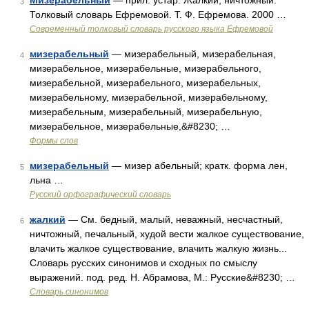
Мизерабельный
— прил. устар. Жалкий, ничтожный.
3
Толковый словарь Ефремовой. Т. Ф. Ефремова. 2000 …
Современный толковый словарь русского языка Ефремовой
мизерабельный
— мизерабельный, мизерабельная,
4
мизерабельное, мизерабельные, мизерабельного,
мизерабельной, мизерабельного, мизерабельных,
мизерабельному, мизерабельной, мизерабельному,
мизерабельным, мизерабельный, мизерабельную,
мизерабельное, мизерабельные,&#8230; …
Формы слов
мизерабельный
— мизер абельный; кратк. форма лен,
5
льна …
Русский орфографический словарь
жалкий
— См. бедный, малый, неважный, несчастный,
6
ничтожный, печальный, худой вести жалкое существование,
влачить жалкое существование, влачить жалкую жизнь...
Словарь русских синонимов и сходных по смыслу
выражений. под. ред. Н. Абрамова, М.: Русские&#8230; …
Словарь синонимов