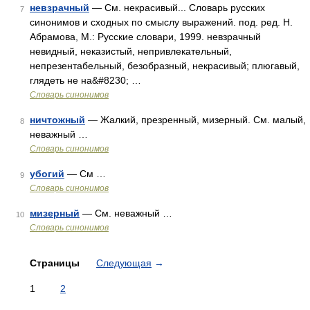
невзрачный
— См. некрасивый... Словарь русских
7
синонимов и сходных по смыслу выражений. под. ред. Н.
Абрамова, М.: Русские словари, 1999. невзрачный
невидный, неказистый, непривлекательный,
непрезентабельный, безобразный, некрасивый; плюгавый,
глядеть не на&#8230; …
Словарь синонимов
ничтожный
— Жалкий, презренный, мизерный. См. малый,
8
неважный …
Словарь синонимов
убогий
— См …
9
Словарь синонимов
мизерный
— См. неважный …
10
Словарь синонимов
Страницы
Следующая
→
1
2